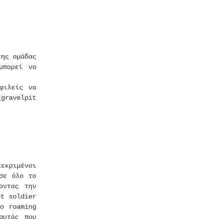
της ομάδας
μπορεί να
φιλείς να
gravelpit
εκριμένοι
σε όλο το
οντας την
t soldier
ο roaming
αυτός που