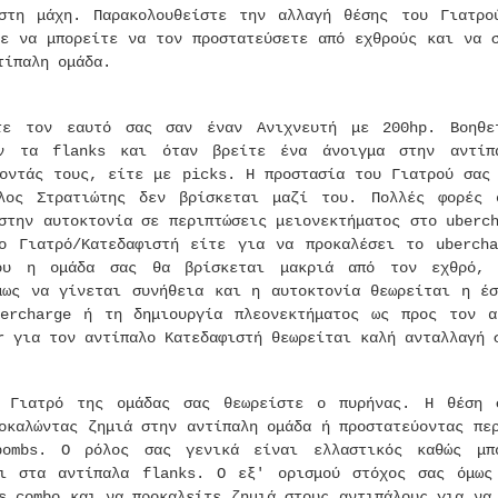
στη μάχη. Παρακολουθείστε την αλλαγή θέσης του Γιατρο
τε να μπορείτε να τον προστατεύσετε από εχθρούς και να 
τίπαλη ομάδα.
τε τον εαυτό σας σαν έναν Ανιχνευτή με 200hp. Βοηθε
υν τα flanks και όταν βρείτε ένα άνοιγμα στην αντίπ
ζοντάς τους, είτε με picks. Η προστασία του Γιατρού σας
λος Στρατιώτης δεν βρίσκεται μαζί του. Πολλές φορές 
στην αυτοκτονία σε περιπτώσεις μειονεκτήματος στο uberc
ο Γιατρό/Κατεδαφιστή είτε για να προκαλέσει το ubercha
ου η ομάδα σας θα βρίσκεται μακριά από τον εχθρό, 
μως να γίνεται συνήθεια και η αυτοκτονία θεωρείται η έσ
ercharge ή τη δημιουργία πλεονεκτήματος ως προς τον α
r για τον αντίπαλο Κατεδαφιστή θεωρείται καλή ανταλλαγή 
 Γιατρό της ομάδας σας θεωρείστε ο πυρήνας. Η θέση 
οκαλώντας ζημιά στην αντίπαλη ομάδα ή προστατεύοντας πε
bombs. Ο ρόλος σας γενικά είναι ελλαστικός καθώς μπ
αι στα αντίπαλα flanks. Ο εξ' ορισμού στόχος σας όμως
s combo και να προκαλείτε ζημιά στους αντιπάλους για να