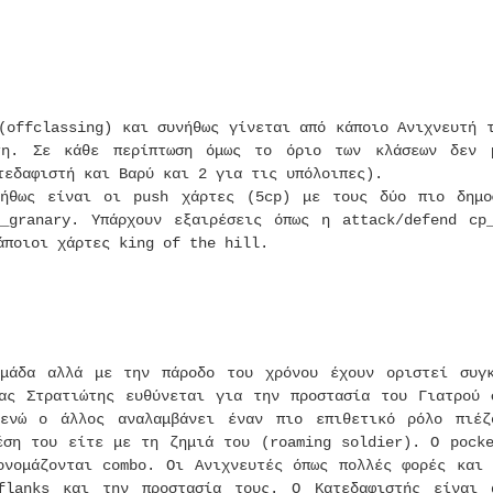
(offclassing) και συνήθως γίνεται από κάποιο Ανιχνευτή 
τη. Σε κάθε περίπτωση όμως το όριο των κλάσεων δεν 
τεδαφιστή και Βαρύ και 2 για τις υπόλοιπες).
νήθως είναι οι push χάρτες (5cp) με τους δύο πιο δημο
_granary. Υπάρχουν εξαιρέσεις όπως η attack/defend cp_
άποιοι χάρτες king of the hill.
μάδα αλλά με την πάροδο του χρόνου έχουν οριστεί συγκ
ας Στρατιώτης ευθύνεται για την προστασία του Γιατρού 
 ενώ ο άλλος αναλαμβάνει έναν πιο επιθετικό ρόλο πιέζ
έση του είτε με τη ζημιά του (roaming soldier). Ο pocke
ονομάζονται combo. Οι Ανιχνευτές όπως πολλές φορές και 
flanks και την προστασία τους. Ο Κατεδαφιστής είναι 