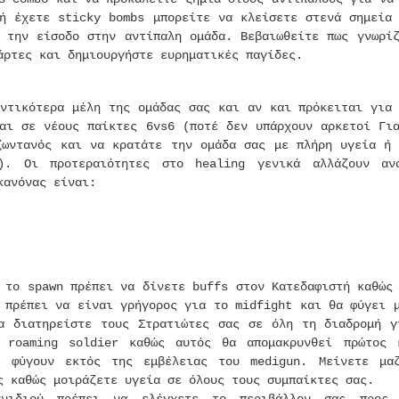
δή έχετε sticky bombs μπορείτε να κλείσετε στενά σημεία
ς την είσοδο στην αντίπαλη ομάδα. Βεβαιωθείτε πως γνωρί
άρτες και δημιουργήστε ευρηματικές παγίδες.
αντικότερα μέλη της ομάδας σας και αν και πρόκειται για
ται σε νέους παίκτες 6vs6 (ποτέ δεν υπάρχουν αρκετοί Γι
ζωντανός και να κρατάτε την ομάδα σας με πλήρη υγεία ή 
). Οι προτεραιότητες στο healing γενικά αλλάζουν αν
κανόνας είναι:
 το spawn πρέπει να δίνετε buffs στον Κατεδαφιστή καθώς
 πρέπει να είναι γρήγορος για το midfight και θα φύγει 
α διατηρείστε τους Στρατιώτες σας σε όλη τη διαδρομή γ
ν roaming soldier καθώς αυτός θα απομακρυνθεί πρώτος 
ν φύγουν εκτός της εμβέλειας του medigun. Μείνετε μα
ς καθώς μοιράζετε υγεία σε όλους τους συμπαίκτες σας.