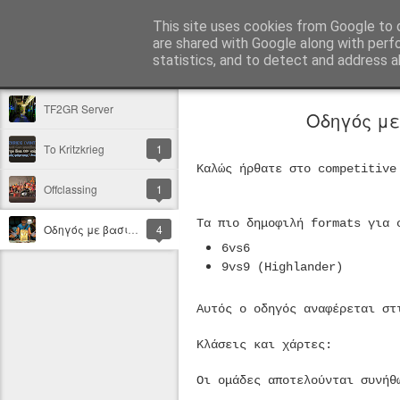
TF2GR
This site uses cookies from Google to d
are shared with Google along with perf
statistics, and to detect and address a
Κλασική
Flipcard
Περιοδικό
Μωσαϊκό
Sidebar:
Στιγμιότυ
TF2GR Server
Οδηγός με 
Το Kritzkrieg
1
Καλώς ήρθατε στο
competitive 
Offclassing
1
Τα πιο δημοφιλή formats για 
Οδηγός με βασικές αρχές για το competitive tf2
4
6vs6
9vs9 (Highlander)
Αυτός ο οδηγός αναφέρεται στ
Κλάσεις και χάρτες:
Οι ομάδες αποτελούνται συνήθ