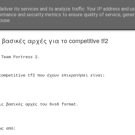
eliver its services and to analyze traffic. Your IP address and u
ormance and security metrics to ensure quality of service, gene
buse.
πο
Timeslide
βασικές αρχές για το competitive tf2
Team Fortress 2.
competitive tf2 που έχουν επικρατήσει είναι:
ις βασικές αρχές του 6vs6 format.
ως από: