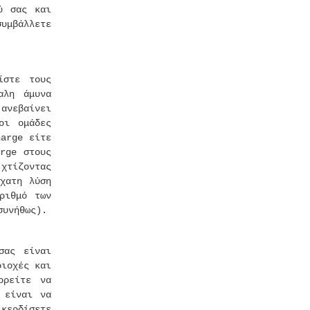
ύ σας και
συμβάλλετε
ίστε τους
αλη άμυνα
 ανεβαίνει
οι ομάδες
harge είτε
rge στους
χτίζοντας
χατη λύση
ριθμό των
συνήθως).
σας είναι
ριοχές και
ορείτε να
 είναι να
 κερδίσετε