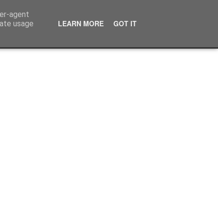
ser-agent
LEARN MORE
GOT IT
rate usage