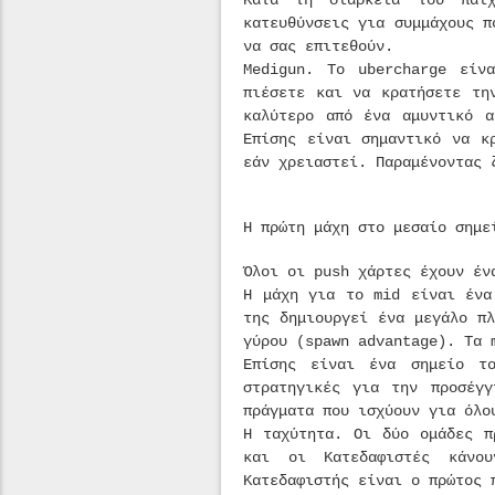
Κατά τη διάρκεια του παι
κατευθύνσεις για συμμάχους π
να σας επιτεθούν.
Medigun. Το ubercharge είν
πιέσετε και να κρατήσετε τη
καλύτερο από ένα αμυντικό α
Επίσης είναι σημαντικό να κ
εάν χρειαστεί. Παραμένοντας 
Η πρώτη μάχη στο μεσαίο σημε
Όλοι οι push χάρτες έχουν έν
Η μάχη για το mid είναι ένα
της δημιουργεί ένα μεγάλο π
γύρου (spawn advantage). Τα 
Επίσης είναι ένα σημείο το
στρατηγικές για την προσέγγ
πράγματα που ισχύουν για όλο
Η ταχύτητα. Οι δύο ομάδες π
και οι Κατεδαφιστές κάνο
Κατεδαφιστής είναι ο πρώτος 