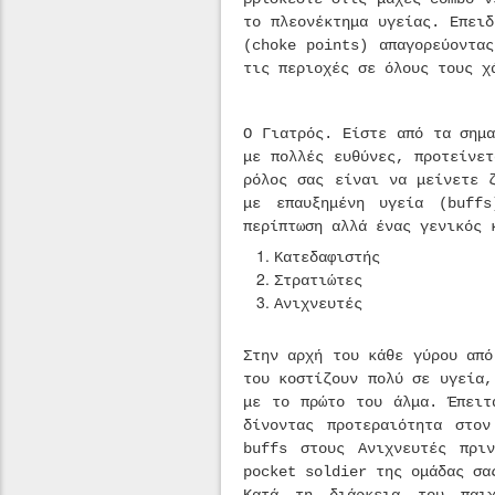
το πλεονέκτημα υγείας. Επει
(choke points) απαγορεύοντα
τις περιοχές σε όλους τους χ
Ο Γιατρός. Είστε από τα σημ
με πολλές ευθύνες, προτείνε
ρόλος σας είναι να μείνετε 
με επαυξημένη υγεία (buffs
περίπτωση αλλά ένας γενικός 
Κατεδαφιστής
Στρατιώτες
Ανιχνευτές
Στην αρχή του κάθε γύρου από
του κοστίζουν πολύ σε υγεία,
με το πρώτο του άλμα. Έπειτ
δίνοντας προτεραιότητα στο
buffs στους Ανιχνευτές πρι
pocket soldier της ομάδας σα