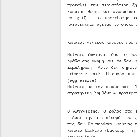
προκαλεί την περισσότερη ζ
κάποιας θέσης και αναπόσπασ
να χτίζει το ubercharge 
πλεονέκτημα υγείας το οποίο 
Κάποιοι γενικοί κανόνες που 
Μείνετε ζωντανοί όσο το δυν
ομάδα σας ακόμη και αν δεν κ
Συμπλήρωση: Αυτό δεν σημαί
πεθάνετε ποτέ. Η ομάδα που
(aggressive).
Μείνετε με την ομάδα σας. Π
στρατηγική λαμβάνουν προτερα
Ο Ανιχνευτής. Ο ρόλος σας 
πιέσει την μία πλευρά του χ
πως
δεν θα περάσει κανένας 
κάποιο backcap (backcap = η