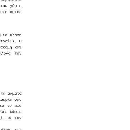
 του χάρτη
ζετε αυτές
 μια κλάση
ατροί!). Ο
ακόμη και
άλογα την
 τα άλματά
μακριά σας
ια το mid
και δώστε
ζί με τον