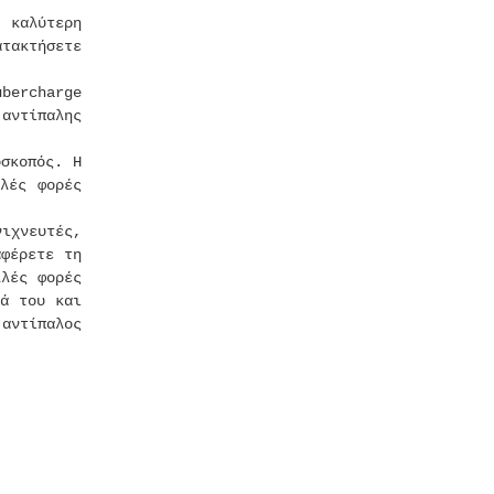
 καλύτερη
ατακτήσετε
ubercharge
αντίπαλης
οσκοπός. Η
λές φορές
ιχνευτές,
φέρετε τη
λλές φορές
τά του και
αντίπαλος