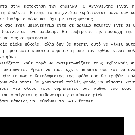
τητα στην κατάκτηση των σημείων. Ο Ανιχνευτής είναι η
 τη δουλειά. Επίσης τα παιχνίδια κερδίζονται μόνο εάν κ
αντίπαλης ομάδας και όχι με τους φόνους.
δα σας έχει μειονέκτημα είτε σε αριθμό παικτών είτε σε 
 ξεκινώντας ένα backcap. Θα τραβήξετε την προσοχή της 
ε να σας σταματήσουν.
edic picks εύκολα, αλλά δεν θα πρέπει αυτό να γίνει αυτ
 η προστασία κάποιου συμπαίκτη από τον εχθρό είναι πολ
να φόνο.
ρειάζεται κάθε φορά να αντιμετωπίζετε τους εχθρικούς Αν
ς σκοτώνετε. Αρκεί να τους έχετε μπροστά σας και να ανα
υμηθείτε πως ο Κατεδαφιστής της ομάδα σας θα τραβάει πο
ιχνευτών οπότε θα χρειαστεί πολλές φορές να είσαστε κον
χύει για όλους τους συμπαίκτες σας καθώς εάν ένας 
 του ανοίγεται η πιθανότητα για κάποιο pick.
ήσει κάποιος να μαθαίνει το 6vs6 format.