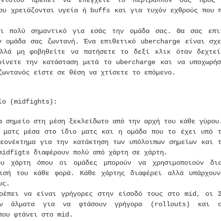
χνιδιού πρέπει να ελέγχετε το περιβάλλον σας προς
ου χρειάζονται υγεία ή buffs και για τυχόν εχθρούς που 
αι πολύ σημαντικό για εσάς την ομάδα σας. Θα σας επι
ν ομάδα σας ζωντανή. Ένα επιθετικό ubercharge είναι σχε
λλά μη φοβηθείτε να πατήσετε το δεξί κλικ όταν δεχτεί
ρίνετε την κατάσταση μετά το ubercharge και να υποχωρήσ
ζωντανός είστε σε θέση να χτίσετε το επόμενο.
ίο (midfights):
α σημείο στη μέση ξεκλείδωτο από την αρχή του κάθε γύρου
 ματς μέσα στο ίδιο ματς και η ομάδα που το έχει υπό τ
λεονέκτημα για την κατάκτηση των υπόλοιπων σημείων και 
midfigts διαφέρουν πολύ από χάρτη σε χάρτη.
υ χάρτη όπου οι ομάδες μπορούν να χρησιμοποιούν δια
ισή του κάθε φορά. Κάθε χάρτης διαφέρει αλλά υπάρχουν
υς.
ρέπει να είναι γρήγορες στην είσοδό τους στο mid, οι Σ
υν άλματα για να φτάσουν γρήγορα (rollouts) και σ
που φτάνει στο mid.