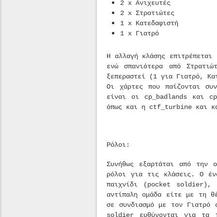
2 x Ανιχευτές
2 x Στρατιώτες
1 x Κατεδαφιστή
1 x Γιατρό
Η αλλαγή κλάσης επιτρέπεται 
ενώ σπανιότερα από Στρατιώ
ξεπεραστεί (1 για Γιατρό, Κα
Οι χάρτες που παίζονται συ
είναι οι cp_badlands και cp
όπως και η ctf_turbine και κ
Ρόλοι:
Συνήθως εξαρτάται από την ο
ρόλοι για τις κλάσεις. Ο έν
παιχνίδι (pocket soldier),
αντίπαλη ομάδα είτε με τη θ
σε συνδιασμό με τον Γιατρό 
soldier ευθύνονται για τα 