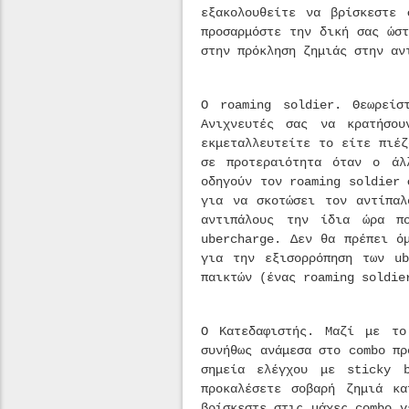
εξακολουθείτε να βρίσκεστε 
προσαρμόστε την δική σας ώσ
στην πρόκληση ζημιάς στην αν
Ο roaming soldier. Θεωρείσ
Ανιχνευτές σας να κρατήσο
εκμεταλλευτείτε το είτε πιέ
σε προτεραιότητα όταν ο άλ
οδηγούν τον roaming soldier 
για να σκοτώσει τον αντίπαλ
αντιπάλους την ίδια ώρα π
ubercharge. Δεν θα πρέπει ό
για την εξισορρόπηση των ub
παικτών (ένας roaming soldie
Ο Κατεδαφιστής. Μαζί με το
συνήθως ανάμεσα στο combo πρ
σημεία ελέγχου με sticky 
προκαλέσετε σοβαρή ζημιά κ
βρίσκεστε στις μάχες combo v